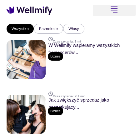
Dla klientów
Wszystko
Paznokcie
Włosy
Czas czytania:
3
min
W Wellmify wspieramy wszystkich
freelancerów...
Biznes
Czas czytania:
< 1
min
Jak zwiększyć sprzedaż jako
początkujący...
Biznes