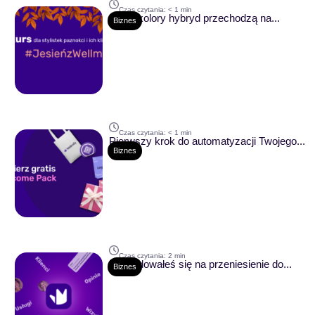
Czas czytania:
< 1
min
Kiedy kolory hybryd przechodzą na...
Biznes
Czas czytania:
< 1
min
Pierwszy krok do automatyzacji Twojego...
Biznes
Czas czytania:
2
min
Zdecydowałeś się na przeniesienie do...
Biznes