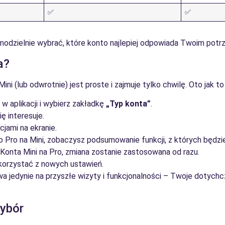
✅
✅
odzielnie wybrać, które konto najlepiej odpowiada Twoim potr
a?
ni (lub odwrotnie) jest proste i zajmuje tylko chwilę. Oto jak to
 w aplikacji i wybierz zakładkę
„Typ konta”
.
ę interesuje.
cjami na ekranie.
o Pro na Mini, zobaczysz podsumowanie funkcji, z których będz
 Konta Mini na Pro, zmiana zostanie zastosowana od razu.
 korzystać z nowych ustawień.
a jedynie na przyszłe wizyty i funkcjonalności – Twoje dotychcz
ybór