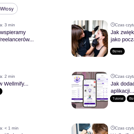
Włosy
a:
3
min
Czas czyt
 wspieramy
Jak zwię
freelancerów...
jako pocz
Biznes
a:
2
min
Czas czyt
w Wellmify...
Jak dodać
aplikacji..
s
Tutorial
Bi
a:
< 1
min
Czas czyt