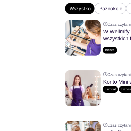
Wszystko
Paznokcie
Czas czytani
W Wellmify
wszystkich 
Biznes
Czas czytani
Konto Mini 
Tutorial
Bizne
Czas czytani