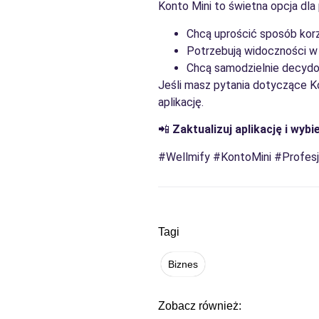
Konto Mini to świetna opcja dla 
Chcą uprościć sposób korzy
Potrzebują widoczności w
Chcą samodzielnie decydow
Jeśli masz pytania dotyczące Ko
aplikację.
📲
Zaktualizuj aplikację i wyb
#Wellmify #KontoMini #Profes
Tagi
Biznes
Zobacz również: