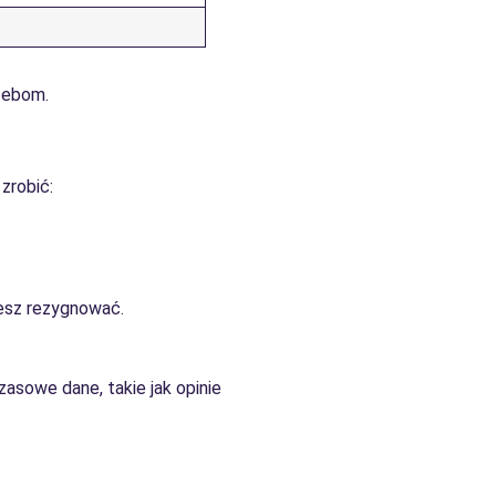
zebom.
 zrobić:
iesz rezygnować.
asowe dane, takie jak opinie