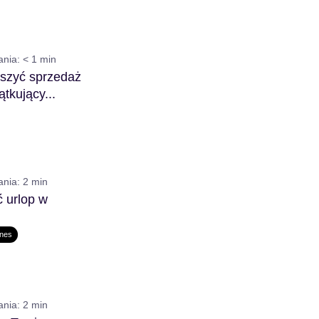
ania:
< 1
min
kszyć sprzedaż
ątkujący...
ania:
2
min
 urlop w
.
znes
ania:
2
min