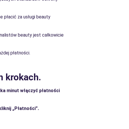
e płacić za usługi beauty
jonalistów beauty jest całkowicie
ażdej płatności.
h krokach.
lka minut włączyć płatności
iknij „Płatności”.