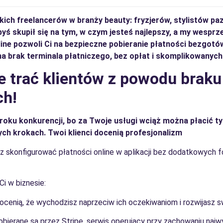
ich freelancerów w branży beauty: fryzjerów, stylistów pa
byś skupił się na tym, w czym jesteś najlepszy, a my wespr
nline pozwoli Ci na bezpieczne pobieranie płatności bezgot
na brak terminala płatniczego, bez opłat i skomplikowanych
e trać klientów z powodu braku
h!
roku konkurencji, bo za Twoje usługi wciąż można płacić t
tych krokach. Twoi klienci docenią profesjonalizm
z skonfigurować płatności online w aplikacji bez dodatkowych f
Ci w biznesie:
docenią, że wychodzisz naprzeciw ich oczekiwaniom i rozwijasz s
bierane są przez Stripe, serwis operujący przy zachowaniu na