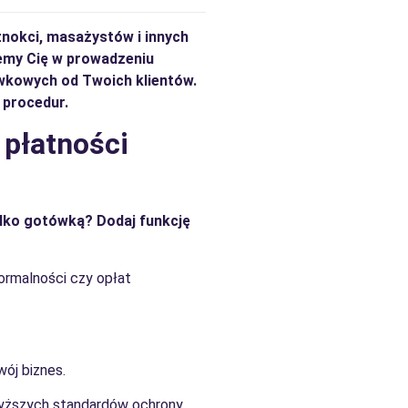
znokci, masażystów i innych
zemy Cię w prowadzeniu
ówkowych od Twoich klientów.
 procedur.
 płatności
ylko gotówką?
Dodaj funkcję
ormalności czy opłat
wój biznes.
jwyższych standardów ochrony